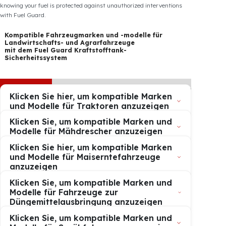
Fuel Guard
Sorgt für Vertrauen und Kundenzufriedenheit
Unternehmer, die unser Fuel Guard-System nutzen, führen ihre
Geschäfte mit deutlich größerer Sicherheit, da sie wissen, dass
Dieseldiebstahl verhindert wird.
Weiterlesen
Thanks to Fuel Guard, which completely blocks unauthorized access
to the fuel tank, thousands of our customers have eliminated their
fuel security concerns and continue to share their satisfaction with
our system every day. Experience the peace of mind that comes with
knowing your fuel is protected against unauthorized interventions
with Fuel Guard.
Kompatible Fahrzeugmarken und -modelle für
Landwirtschafts- und Agrarfahrzeuge
mit dem Fuel Guard Kraftstofftank-
Sicherheitssystem