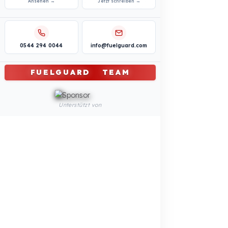
Kommunaler und öffentlicher Sektor
Professionelle
Kraftstoffsicherheitslösungen
Landwirtschaftliche Maschinen
Professionelle
Kraftstoffsicherheitslösungen
REFERENZEN
BLOG
Ihre Kosten durch
Werden Sie unser
Kraftstoffdiebstahl
Händler
Kostenlos berechnen →
Jetzt bewerben →