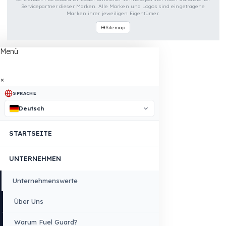
FUELGUARD IST EINE MARKE VON EREN TEKNIK OTOMOTIV.
Copyright © 2026 Fuel Guard. All rights reserved
Rechtlicher Hinweis:
Die hier aufgeführten Marken- und Modellname
werden ausschließlich zur Angabe von Kompatibilitätsinformationen
verwendet. FuelGuard ist weder offizieller Vertriebspartner noch autorisier
Servicepartner dieser Marken. Alle Marken und Logos sind eingetragen
Marken ihrer jeweiligen Eigentümer.
Sitemap
Menü