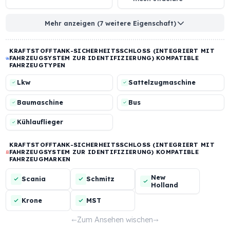
Heat-treated monoblock
Locking system
housing made of hard
compatible with the
aluminum alloy
original fuel cap
Locking model with claw
Mechanical anti-siph
mechanism
protection with 4 mm
mesh structure
Mehr anzeigen (7 weitere Eigenschaft)
KRAFTSTOFFTANK-SICHERHEITSSCHLOSS (INTEGRIERT M
FAHRZEUGSYSTEM ZUR IDENTIFIZIERUNG) KOMPATIBLE
FAHRZEUGTYPEN
Lkw
Sattelzugmaschine
Baumaschine
Bus
Kühlauflieger