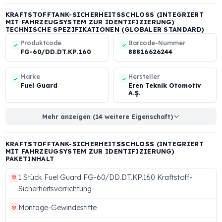
KRAFTSTOFFTANK-SICHERHEITSSCHLOSS (INTEGRIERT M
FAHRZEUGSYSTEM ZUR IDENTIFIZIERUNG) KOMPATIBLE
FAHRZEUGMARKEN
New
Scania
Schmitz
Holland
Krone
MST
Zum Ansehen wischen
KRAFTSTOFFTANK-SICHERHEITSSCHLOSS (INTEGRIER
MIT FAHRZEUGSYSTEM ZUR IDENTIFIZIERUNG)
TECHNISCHE SPEZIFIKATIONEN (GLOBALER STANDAR
Produktcode
Barcode-Nummer
FG-60/DD.DT.KP.160
88816626244
Marke
Hersteller
Fuel Guard
Eren Teknik Otomoti
A.Ş.