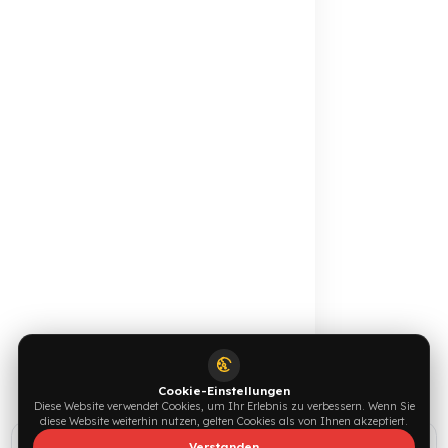
Online-Katalog
Angebot anfordern
Ansehen →
Jetzt schreiben →
0544 294 0044
info@fuelguard.com
F
U
E
L
G
U
A
R
D
T
E
A
M
Unterstützt von