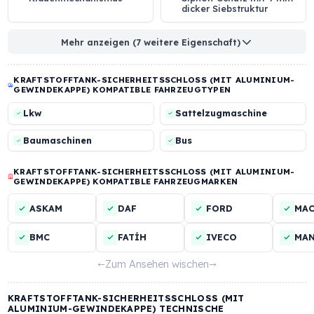
Wärmebehandelter
Verriegelungssystem
Monoblock-Körper aus
kompatibel mit dem
harter
originalen Tankdecke
Aluminiumlegierung
Verriegelungsmodell mit
Mechanischer Anti-
Klauenmechanismus
Siphon-Schutz mit 4
dicker Siebstruktur
Mehr anzeigen (7 weitere Eigenschaft)
KRAFTSTOFFTANK-SICHERHEITSSCHLOSS (MIT ALUMINI
GEWINDEKAPPE) KOMPATIBLE FAHRZEUGTYPEN
Lkw
Sattelzugmaschine
Baumaschinen
Bus
KRAFTSTOFFTANK-SICHERHEITSSCHLOSS (MIT ALUMINI
GEWINDEKAPPE) KOMPATIBLE FAHRZEUGMARKEN