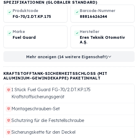
ASKAM
DAF
FORD
BMC
FATİH
IVECO
Zum Ansehen wischen
KRAFTSTOFFTANK-SICHERHEITSSCHLOSS (MIT
ALUMINIUM-GEWINDEKAPPE) TECHNISCHE
SPEZIFIKATIONEN (GLOBALER STANDARD)
Produktcode
Barcode-Nummer
FG-70/2.DT.KP.175
88816626244
Marke
Hersteller
Fuel Guard
Eren Teknik Otomoti
A.Ş.
Mehr anzeigen (14 weitere Eigenschaft)