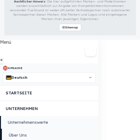
Montageanleitung und Garantiekarte
FUELGUARD IST EINE MARKE VON EREN TEKNIK OTOMOTIV.
Copyright © 2026 Fuel Guard. All rights reserved
Rechtlicher Hinweis:
Die hier aufgeführten Marken- und Modellname
werden ausschließlich zur Angabe von Kompatibilitätsinformationen
verwendet. FuelGuard ist weder offizieller Vertriebspartner noch autorisier
Servicepartner dieser Marken. Alle Marken und Logos sind eingetragen
Marken ihrer jeweiligen Eigentümer.
Sitemap