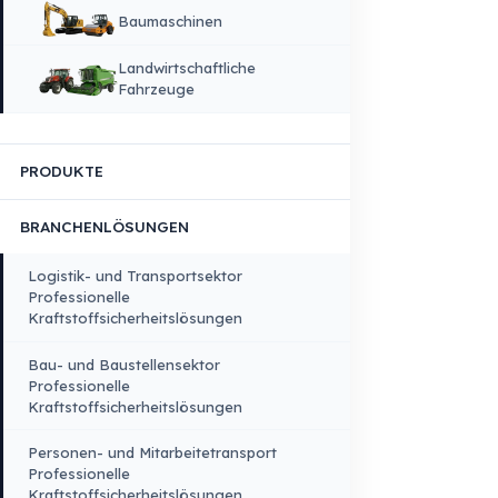
Qualität & Nachhaltigkeit
Qualität, Sicherheit und Nachhaltigkeit
Produktions & Technologieinfrastruktur
FAHRZEUGKOMPATIBILITÄT
Lkw
Lkw – Pick-up
Busse – Midibusse –
Minibusse
Baumaschinen