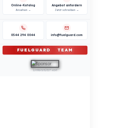
Kommunaler und öffentlicher Sektor
Professionelle
Kraftstoffsicherheitslösungen
Landwirtschaftliche Maschinen
Professionelle
Kraftstoffsicherheitslösungen
REFERENZEN
BLOG
Ihre Kosten durch
Werden Sie unser
Kraftstoffdiebstahl
Händler
Kostenlos berechnen →
Jetzt bewerben →