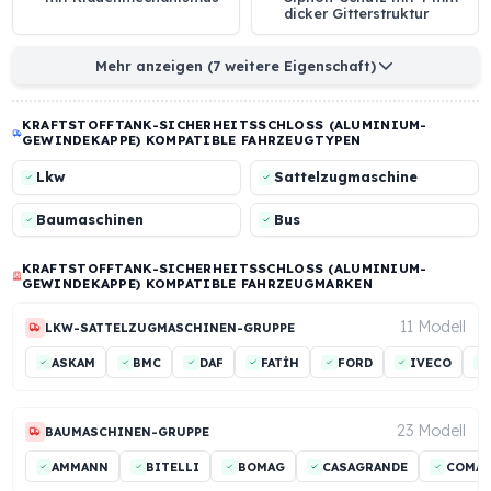
Wärmebehandelter
Schließsystem
Monoblock-Körper aus
kompatibel mit dem
harter
Original-Tankdeckel
Aluminiumlegierung
Verschließbares Modell
Mechanischer Anti-
mit Klauenmechanismus
Siphon-Schutz mit 4
dicker Gitterstruktur
Mehr anzeigen (7 weitere Eigenschaft)
KRAFTSTOFFTANK-SICHERHEITSSCHLOSS (ALUMINIUM-
GEWINDEKAPPE) KOMPATIBLE FAHRZEUGTYPEN
Lkw
Sattelzugmaschine
Baumaschinen
Bus
KRAFTSTOFFTANK-SICHERHEITSSCHLOSS (ALUMINIUM-
GEWINDEKAPPE) KOMPATIBLE FAHRZEUGMARKEN