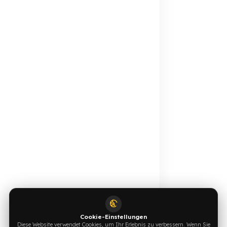
Online-Katalog
Angebot anfordern
Ansehen →
Jetzt schreiben →
0544 294 0044
info@fuelguard.com
F
U
E
L
G
U
A
R
D
T
E
A
M
Unterstützt von