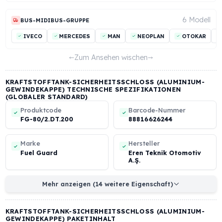
11 Mo
LKW-SATTELZUGMASCHINEN-GRUPPE
ASKAM
BMC
DAF
FATİH
FORD
IVE
23 Mo
BAUMASCHINEN-GRUPPE
AMMANN
BITELLI
BOMAG
CASAGRANDE
6 Mo
BUS-MIDIBUS-GRUPPE
IVECO
MERCEDES
MAN
NEOPLAN
OTOK
Zum Ansehen wischen
KRAFTSTOFFTANK-SICHERHEITSSCHLOSS (ALUMINIU
GEWINDEKAPPE) TECHNISCHE SPEZIFIKATIONEN
(GLOBALER STANDARD)
Produktcode
Barcode-Nummer