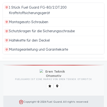
FG-80/2.DT.200
88816626244
Marke
Hersteller
Fuel Guard
Eren Teknik Otomoti
A.Ş.
Mehr anzeigen (14 weitere Eigenschaft)
KRAFTSTOFFTANK-SICHERHEITSSCHLOSS (ALUMINIU
GEWINDEKAPPE) PAKETINHALT
1 Stück Fuel Guard FG-80/2.DT.200
Kraftstoffsicherungsgerät
Montagesatz-Schrauben
Schutzkragen für die Sicherungsschraube
Haltekette für den Deckel