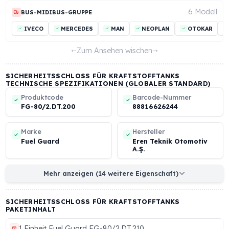
11 Mo
LKW-ZUGMASCHINEN-GRUPPE
ASKAM
BMC
DAF
FATİH
FORD
IVE
23 Mo
BAUMASCHINEN-GRUPPE
AMMANN
BITELLI
BOMAG
CASAGRANDE
6 Mo
BUS-MIDIBUS-GRUPPE
IVECO
MERCEDES
MAN
NEOPLAN
OTOK
Zum Ansehen wischen
SICHERHEITSSCHLOSS FÜR KRAFTSTOFFTANKS
TECHNISCHE SPEZIFIKATIONEN (GLOBALER STANDAR
Produktcode
Barcode-Nummer
FG-80/2.DT.200
88816626244