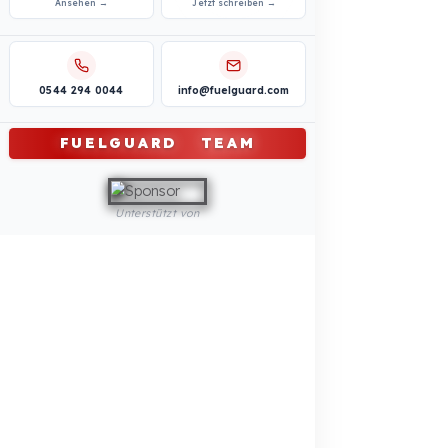
Kommunaler und öffentlicher Sektor
Professionelle
Kraftstoffsicherheitslösungen
Landwirtschaftliche Maschinen
Professionelle
Kraftstoffsicherheitslösungen
REFERENZEN
BLOG
Ihre Kosten durch
Werden Sie unser
Kraftstoffdiebstahl
Händler
Kostenlos berechnen →
Jetzt bewerben →