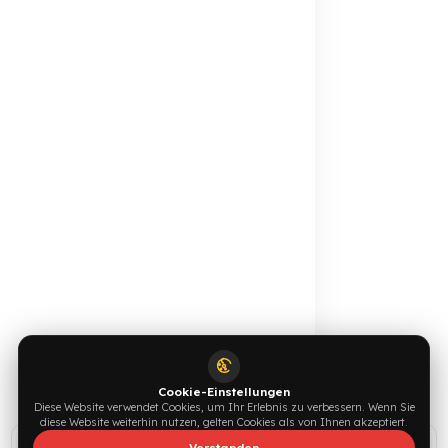
Online-Katalog
Angebot anfordern
Ansehen →
Jetzt schreiben →
0544 294 0044
info@fuelguard.com
F
U
E
L
G
U
A
R
D
T
E
A
M
Unterstützt von