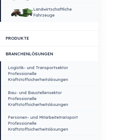
Qualität, Sicherheit und Nachhaltigkeit
Produktions & Technologieinfrastruktur
FAHRZEUGKOMPATIBILITÄT
Lkw
Lkw – Pick-up
Busse – Midibusse –
Minibusse
Baumaschinen
Landwirtschaftliche