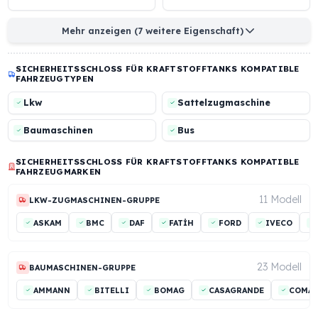
Monoblock-Gehäuse aus
kompatibel mit dem
harter
originalen Tankdecke
Aluminiumlegierung
Verriegelbares Modell
Mechanischer Schutz
mit Klauenmechanismus
gegen
Kraftstoffdiebstahl mi
mm starker Gitterstru
Mehr anzeigen (7 weitere Eigenschaft)
SICHERHEITSSCHLOSS FÜR KRAFTSTOFFTANKS KOMPATI
FAHRZEUGTYPEN
Lkw
Sattelzugmaschine
Baumaschinen
Bus
SICHERHEITSSCHLOSS FÜR KRAFTSTOFFTANKS KOMPATI
FAHRZEUGMARKEN