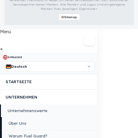
FUELGUARD IST EINE MARKE VON EREN TEKNIK OTOMOTIV.
Copyright © 2026 Fuel Guard. All rights reserved
Rechtlicher Hinweis:
Die hier aufgeführten Marken- und Modellname
werden ausschließlich zur Angabe von Kompatibilitätsinformationen
verwendet. FuelGuard ist weder offizieller Vertriebspartner noch autorisier
Servicepartner dieser Marken. Alle Marken und Logos sind eingetragen
Marken ihrer jeweiligen Eigentümer.
Sitemap
Menü