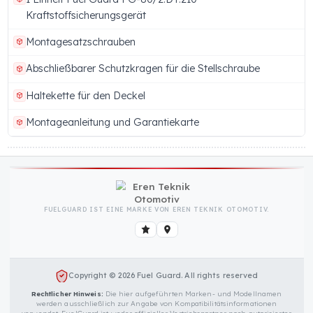
Marke
Hersteller
Fuel Guard
Eren Teknik Otomoti
A.Ş.
Mehr anzeigen (14 weitere Eigenschaft)
SICHERHEITSSCHLOSS FÜR KRAFTSTOFFTANKS
PAKETINHALT
1 Einheit Fuel Guard FG-80/2.DT.210
Kraftstoffsicherungsgerät
Montagesatzschrauben
Abschließbarer Schutzkragen für die Stellschraube
Haltekette für den Deckel
Montageanleitung und Garantiekarte