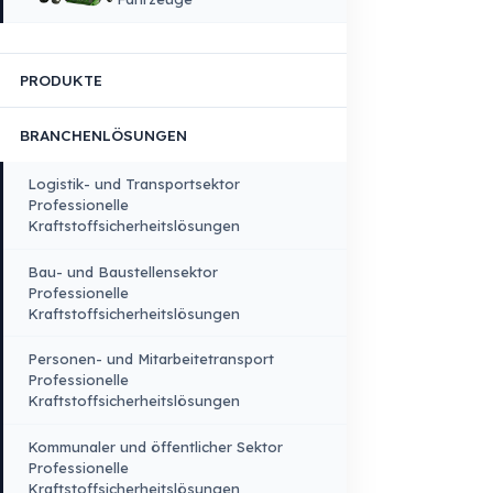
FAHRZEUGKOMPATIBILITÄT
Lkw
Lkw – Pick-up
Busse – Midibusse –
Minibusse
Baumaschinen
Landwirtschaftliche
Fahrzeuge
PRODUKTE
BRANCHENLÖSUNGEN