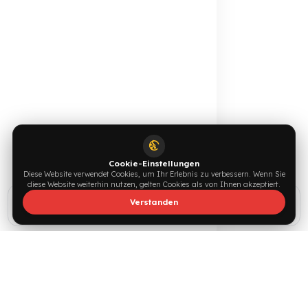
F
U
E
L
G
U
A
R
D
T
E
A
M
Unterstützt von