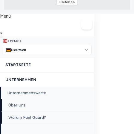
Copyright © 2026 Fuel Guard. All rights reserved
Rechtlicher Hinweis:
Die hier aufgeführten Marken- und Modellname
werden ausschließlich zur Angabe von Kompatibilitätsinformationen
verwendet. FuelGuard ist weder offizieller Vertriebspartner noch autorisier
Servicepartner dieser Marken. Alle Marken und Logos sind eingetragen
Marken ihrer jeweiligen Eigentümer.
Sitemap
Menü
×
SPRACHE
Deutsch
STARTSEITE