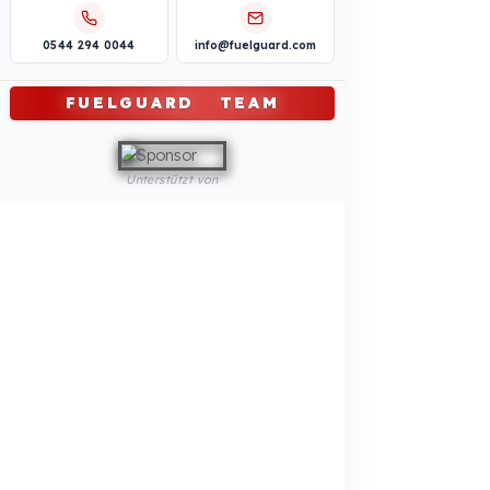
REFERENZEN
BLOG
Ihre Kosten durch
Werden Sie unser
Kraftstoffdiebstahl
Händler
Kostenlos berechnen →
Jetzt bewerben →
Online-Katalog
Angebot anfordern
Ansehen →
Jetzt schreiben →
0544 294 0044
info@fuelguard.com