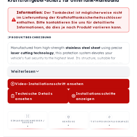
Vorrätig
Kraftstoffgeber-Schutz für Untertank-Halteband
Information:
Der Tankdeckel ist möglicherweise nicht
im Lieferumfang der Kraftstofftanksicherheitsschlösser
enthalten. Bitte kontaktieren Sie uns für detaillierte
Informationen, da dies je nach Produkt variieren kann.
|
PRODUKTBESCHREIBUNG
Manufactured from high-strength
stainless steel sheet
using precise
laser cutting technology
, this protection system elevates your
vehicle’s fuel security to the highest level.
Its structure, suitable for
heavy-duty conditions,
combines with a locking and sealing system to
create an impenetrable barrier against fuel theft.
Weiterlesen
Why Should You Choose This Product?
🛡️ Ultra Durable Material:
Stainless steel body resistant to corrosion
Video-Installationsschritt ansehen
(rust) and impacts.
Technische Details
Installationsschritte
⚙️ Smart Installation Technology:
Integrates with the vehicle’s
ansehen
anzeigen
original fuel tank mounting straps.
No drilling,
cutting, or welding
required.
⚖️ Preserve the Warranty:
Since no modifications are made to your