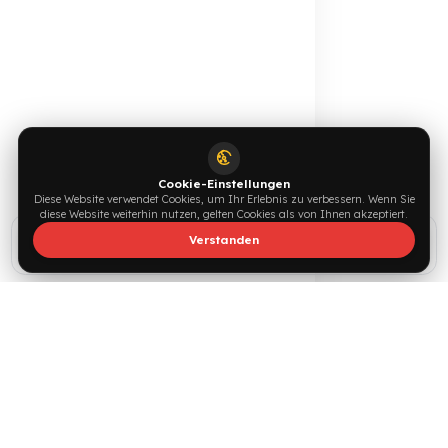
F
U
E
L
G
U
A
R
D
T
E
A
M
Unterstützt von