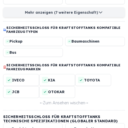
Monoblock-Gehäuse aus
kompatibel mit dem
harter
originalen Tankdecke
Aluminiumlegierung
Modell mit
Mechanischer Anti-
Klauenverriegelung
Siphon-Schutz mit ein
4 mm starken
Netzstruktur
Mehr anzeigen (7 weitere Eigenschaft)
SICHERHEITSSCHLOSS FÜR KRAFTSTOFFTANKS KOMPATI
FAHRZEUGTYPEN
Pickup
Baumaschinen
Bus
SICHERHEITSSCHLOSS FÜR KRAFTSTOFFTANKS KOMPATI
FAHRZEUGMARKEN