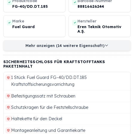
IVECO
KIA
TOYOTA
JCB
OTOKAR
Zum Ansehen wischen
SICHERHEITSSCHLOSS FÜR KRAFTSTOFFTANKS
TECHNISCHE SPEZIFIKATIONEN (GLOBALER STANDAR
Produktcode
Barcode-Nummer
FG-40/DD.DT.185
88816626244
Marke
Hersteller
Fuel Guard
Eren Teknik Otomoti
A.Ş.
Mehr anzeigen (14 weitere Eigenschaft)
SICHERHEITSSCHLOSS FÜR KRAFTSTOFFTANKS
PAKETINHALT