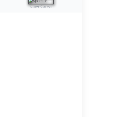
REFERENZEN
BLOG
Ihre Kosten durch
Werden Sie unser
Kraftstoffdiebstahl
Händler
Kostenlos berechnen →
Jetzt bewerben →
Online-Katalog
Angebot anfordern
Ansehen →
Jetzt schreiben →
0544 294 0044
info@fuelguard.com