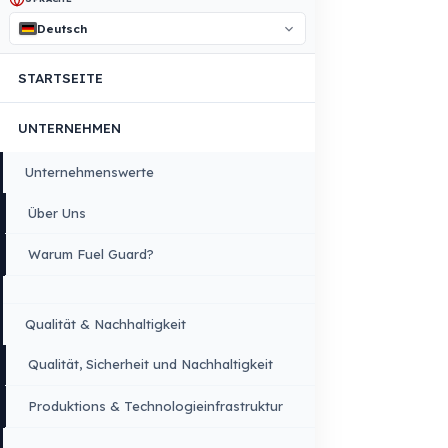
Copyright © 2026 Fuel Guard. All rights reserved
Rechtlicher Hinweis:
Die hier aufgeführten Marken- und Modellname
werden ausschließlich zur Angabe von Kompatibilitätsinformationen
verwendet. FuelGuard ist weder offizieller Vertriebspartner noch autorisier
Servicepartner dieser Marken. Alle Marken und Logos sind eingetragen
Marken ihrer jeweiligen Eigentümer.
Sitemap
Menü
×
SPRACHE
Deutsch
STARTSEITE
UNTERNEHMEN