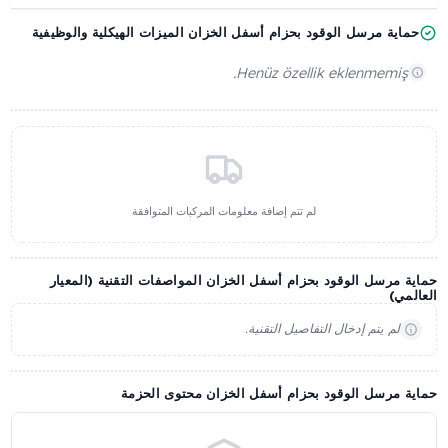
قطر/قياس المدخل
الهيكل
سعة تدفق الوقود
-
-
-
عامة
عرض مراحل التركيب
التقييمات
الأسئلة والأجوبة
منتجاتنا الأخرى
ية مرسل الوقود بحزام أسفل الخزان الميزات الهيكلية والوظيفية
Henüz özellik eklenmemiş
لم تتم إضافة معلومات المركبات المتوافقة
مرسل الوقود بحزام أسفل الخزان المواصفات التقنية (المعيار
ي)