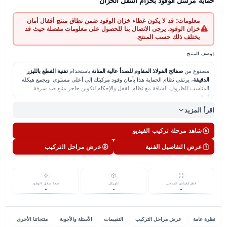
توفر في المخزون
ة مرسل الوقود بحزام أسفل الخزان
معلومات:
قد لا يكون غطاء خزان الوقود ضمن نطاق منتج أقفال أمان
خزان الوقود. يرجى الاتصال بنا للحصول على معلومات مفصلة حيث قد
يختلف ذلك حسب المنتج.
المنتج
نوع من
صفائح الفولاذ المقاوم للصدأ عالية المتانة
باستخدام
تقنية القطع بالليزر
قيقة
، يرتقي نظام الحماية هذا بأمان وقود مركبتك إلى أعلى مستوى.
ويجمع هيكله
مناسب للظروف الشاقة
مع نظام القفل والإحكام لتكوين حاجز منيع ضد سرقة
قود.
ذا يجب أن تختار هذا المنتج؟
 المزيد
 مادة فائقة المتانة:
هيكل من الفولاذ المقاوم للصدأ مقاوم للتآكل (الصدأ)
لصدمات.
شاهد مرحلة تركيب الفيديو
تقنية تركيب ذكية:
يتكامل مع أحزمة تثبيت خزان الوقود الأصلية في المركبة.
لا حاجة
عرض التفاصيل الفنية
عرض مراحل التركيب
 الحفر
أو القطع أو اللحام.
 الحفاظ على الضمان:
بما أنه لا يتم إجراء أي تعديلات على هيكل مركبتك أو خزانها،
ن المركبة
تبقى ضمن الضمان
،
مع الحفاظ على أصالتها.
تحكم كامل:
بفضل النظام المحكم، يتم اكتشاف أي تدخل غير مصرح به في خزان
قود فورًا.