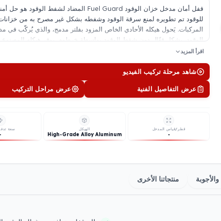
قفل أمان مدخل خزان الوقود Fuel Guard المضاد لشفط الوقود 
للوقود تم تطويره لمنع سرقة الوقود وشفطه بشكل غير مصرح به من خزانات
المركبات. يَحول هيكله الأحادي الخاص المزود بفلتر مدمج، والذي يُركّب في 
الوقود، بشكل فعّال دون شفط الوقود بواسطة خرطوم. يوفر هيكله المصنوع 
الألومنيوم عالي الجودة مقاومة قوية للصدمات ومحاولات العبث الخارجية. وب
اقرأ المزيد
القفل والتوصيل الخاصة به، يقدم بنية أمان لا يمكن فتحها بعد التركيب. كما أ
الفلتر المعتمد على الهندسة لا يعيق تدفق الوقود حتى أثناء التعبئة بمعدل تدفق 
شاهد مرحلة تركيب الفيديو
يزيد من وقت إعادة الت
عرض التفاصيل الفنية
عرض مراحل التركيب
وخيارات مخصّصة للمركبات لكل علامة تجارية وطراز من المركبات العاملة بالدي
وزيت الوقود.
قطر/قياس المدخل
الهيكل
سعة تدفق
-
High-Grade Alloy Aluminum
-
والأجوبة
منتجاتنا الأخرى