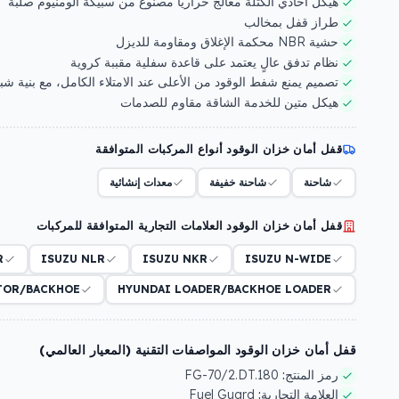
هيكل أحادي الكتلة معالج حرارياً مصنوع من سبيكة ألومنيوم صلبة
طراز قفل بمخالب
حشية NBR محكمة الإغلاق ومقاومة للديزل
نظام تدفق عالٍ يعتمد على قاعدة سفلية مقببة كروية
تصميم يمنع شفط الوقود من الأعلى عند الامتلاء الكامل، مع بنية ش
هيكل متين للخدمة الشاقة مقاوم للصدمات
قفل أمان خزان الوقود أنواع المركبات المتوافقة
شاحنة
شاحنة خفيفة
معدات إنشائية
قفل أمان خزان الوقود العلامات التجارية المتوافقة للمركبات
R
ISUZU NLR
ISUZU NKR
ISUZU N-WIDE
ATOR/BACKHOE
HYUNDAI LOADER/BACKHOE LOADER
قفل أمان خزان الوقود المواصفات التقنية (المعيار العالمي)
رمز المنتج:
FG-70/2.DT.180
العلامة التجارية:
Fuel Guard