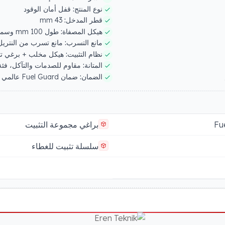
نوع المنتج:
قفل أمان الوقود
قطر المدخل:
43 mm
هيكل المصفاة:
طول 100 mm وسماكة 8 mm مصفاة أفقية مثقبة + قاعدة قبة كروية
مانع التسرب:
مانع تسرب من النتريل ال
نظام التثبيت:
هيكل مخلب + برغي تثبيت Allen مقاس 3 mm + شفة ح
المتانة:
مقاوم للصدمات والتآكل، فئة
الضمان:
ضمان Fuel Guard عالمي لمدة 10 سنوات ضد التآكل والاهتراء والصدأ
براغي مجموعة التثبيت
سلسلة تثبيت للغطاء