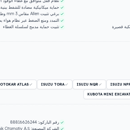
نظام قفل متوافق مع غطاء الوقود ا
حماية ميكانيكية مضادة للشفط ببنية شب
برغي تثبيت Allen مقاس 3 mm وطوق حماية للقفل
التمدد ومنع الضغط عبر نظام هواء ب
بكية قصيرة
تثبيت حماية مدمج لسلسلة الغطاء
OTOKAR ATLAS
ISUZU TORA
ISUZU NQR
ISUZU NP
KUBOTA MINI EXCAV
رقم الباركود:
88816626244
الشركة المصنعة:
Eren Teknik Otomotiv A.Ş.