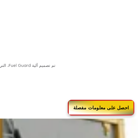
تم تصميم آلية Fuel Guard، التي تحدّ من الوصول إلى أغطية خزانات الوقود الخاصة بمعدات البناء أثناء العمل في الميدان، لمنع حوادث سرقة الوقود.
احصل على معلومات مفصلة