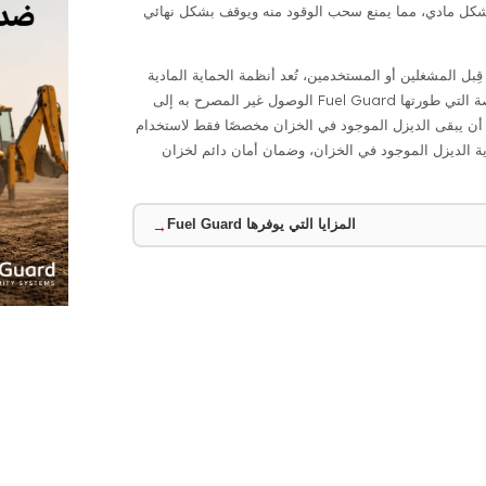
إغلاق فتحة الخزان بالكامل بشكل مادي، مما يمنع سحب الوقود منه ويوقف بشكل نهائي
بل المشغلين أو المستخدمين، تُعد أنظمة الحماية المادية
للديزل الحلول الأكثر فعالية والتي تحقق نتائج مباشرة. تمنع آلية الحماية الخاصة التي طورتها Fuel Guard الوصول غير المصرح به إلى
 أن يبقى الديزل الموجود في الخزان مخصصًا فقط لاستخدام
اية الديزل الموجود في الخزان، وضمان أمان دائم لخزان
المزايا التي يوفرها Fuel Guard