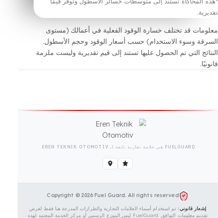
عنوان البريد الإلكتروني *
 معالجة بياناتي الشخصية
نص التوضيح KVKK
لقد
وافق.
الانتقال إلى مرحلة التحقق
حاكاة تستند إلى متوسطات خسائر الأسطول وتوفر قيمًا
قد تختلف خسارة الوقود الفعلية في أعمالك (مستوى
وسوء الاستخدام) حسب أسعار الوقود وحجم الأسطول.
التي تم الحصول عليها تستند إلى قيم تقديرية وليست ملزمة