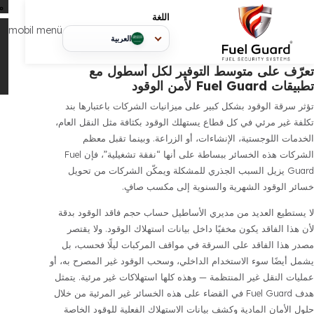
م
اللغة
mobil menü
العربية
على متوسط التوفير لكل أسطول مع
من الوقود
ة الوقود
بشكل كبير على ميزانيات الشركات باعتبارها
بند
ر مرئي
في كل قطاع يستهلك الوقود بكثافة مثل
النقل العام
،
اللوجستية
،
الإنشاءات
، أو
الزراعة
. وبينما تقبل معظم
الشركات هذه الخسائر ببساطة على أنها “نفقة تشغيلية”، فإن Fuel
وقود الشهرية والسنوية إلى مكسب صافٍ
.
يع العديد من مديري الأساطيل حساب حجم
فاقد الوقود
بدقة
لفاقد يكون مخفيًا داخل بيانات استهلاك الوقود. ولا يقتصر
 الفاقد على السرقة في مواقف المركبات ليلًا فحسب، بل
ضًا
سوء الاستخدام الداخلي
، وسحب الوقود غير المصرح به، أو
لنقل غير المنتظمة — وهذه كلها
استهلاكات غير مرئية
. يتمثل