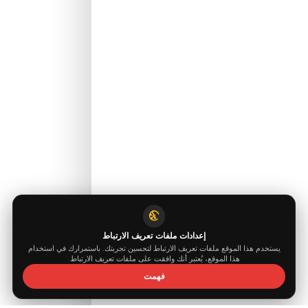
استعرض →
اكتب الآن →
info@fuelguard.com
0544 294 0
M
A
E
T
D
R
A
U
G
L
E
U
F
مدعوم من