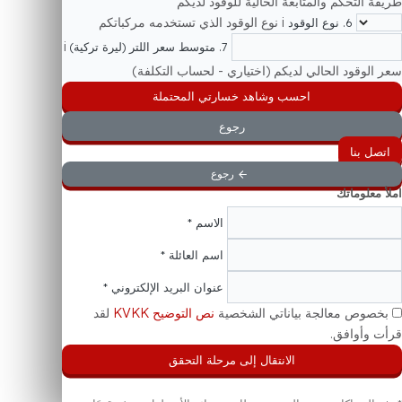
i
كم لترًا من الوقود
4. الاستهلاك الشهري لكل مركبة
لمركبة الواحدة شهريًا في المتوسط؟
i
5. طريقة المراقبة الحالية
تحكم والمتابعة الحالية للوقود لديكم
i
نوع الوقود الذي تستخدمه مركباتكم
6. نوع الوقود
i
7. متوسط سعر اللتر (ليرة تركية)
ود الحالي لديكم (اختياري - لحساب التكلفة)
احسب وشاهد خسارتي المحتملة
رجوع
نا
رجوع
وماتك
الاسم *
اسم العائلة *