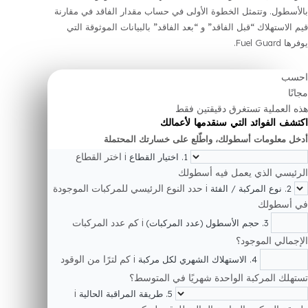
الخسائر غير المرئية
من خلال
مان المادية وكشف
بيانات الاستهلاك الفعلية للوقود
الخاصة
. وتتمثل الخطوة الأولى في حساب مقدار الفاقد في مقارنة
تهلاك
“قبل الفاقد”
و
“بعد الفاقد”
بالبيانات الموثوقة التي
ملية تستغرق دقيقتين فقط
فوائد التي سنقدمها لأعمالك
ومات أسطولك، واطّلع على خسارتك المحتملة
i
اختر القطاع
1. اختيار القطاع
 الذي يعمل فيه أسطولك
i
حدد النوع الرئيسي للمركبات الموجودة
ولك
i
كم عدد المركبات
3. حجم الأسطول (عدد المركبات)
 الموجود؟