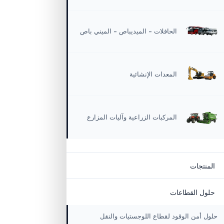
 المركبات
الشاحنات
الشاحنات – البيك
الحافلات – الميديباص – الميني باص