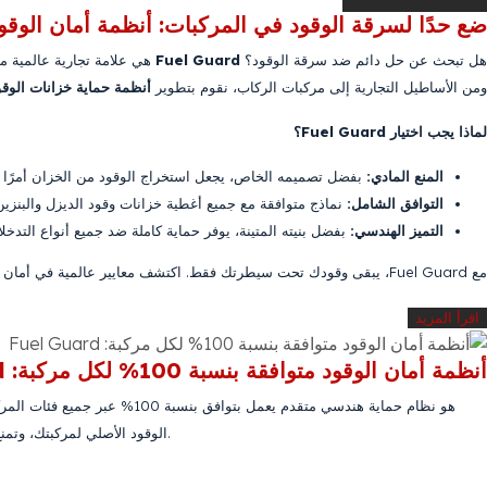
ضع حدًا لسرقة الوقود في المركبات: أنظمة أمان الوقود el Guard
هل تبحث عن حل دائم ضد سرقة الوقود؟
Fuel Guard
هي علامة تجارية عالمية م
ومن الأساطيل التجارية إلى مركبات الركاب، نقوم بتطوير
أنظمة حماية خزانات الوقو
لماذا يجب اختيار Fuel Guard؟
المنع المادي:
بفضل تصميمه الخاص، يجعل استخراج الوقود من الخزان أمرًا مس
التوافق الشامل:
نماذج متوافقة مع جميع أغطية خزانات وقود الديزل والبنزين
التميز الهندسي:
بفضل بنيته المتينة، يوفر حماية كاملة ضد جميع أنواع التدخل
مع Fuel Guard، يبقى وقودك تحت سيطرتك فقط. اكتشف معايير عالمية في أمان الخزانات.
اقرأ المزيد
أنظمة أمان الوقود متوافقة بنسبة 100% لكل مركبة: Fuel Guard
الوقود الأصلي لمركبتك، وتمنع بشكل مادي وكامل سحب الوقود غير المصرح به من الخزان. نحن نؤمّن الوقود — وهو أكبر بند تكلفة في عملك — في كل نقطة.