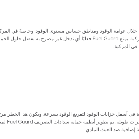
خلال عوامة الوقود ومناطق حساس مستوى الوقود. وخاصةً في المركبات
العبث بهذه المناطق قد يؤدي إلى فقدان الوقود وحدوث أعطال في المركبة. يمنع Fuel Guard فعليًا
في المركبة.
ة في أسفل خزانات الوقود لتفريغ الوقود بسرعة. ويكون هذا الخطر مر
مواقع البناء، وال
ة إضافية ضد العبث المادي.