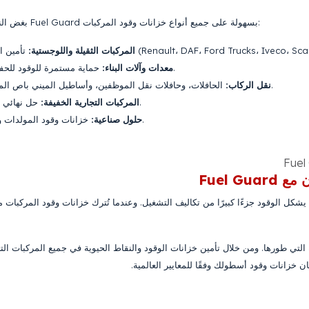
بغض النظر عن حجم فتحة تعبئة الوقود، يمكن تطبيق Fuel Guard بسهولة على جميع أنواع خزانات وقود المركبات:
المركبات الثقيلة واللوجستية:
حماية مستمرة للوقود للحفارات واللودرات والجرافات والضواغط.
معدات وآلات البناء:
الحافلات، وحافلات نقل الموظفين، وأساطيل الميني باص المستخدمة في النقل بين المدن وداخلها.
نقل الركاب:
حل نهائي ضد السرقة لسيارات الفان والبيك أب.
المركبات التجارية الخفيفة:
خزانات وقود المولدات وخزانات الوقود الثابتة في مواقع البناء.
حلول صناعية:
Fuel 
 يشكل الوقود جزءًا كبيرًا من تكاليف التشغيل. وعندما تُترك خزانات وقود المركبات 
تي طورها. ومن خلال تأمين خزانات الوقود والنقاط الحيوية في جميع المركبات التي
 خزانات وقود أسطولك وفقًا للمعايير العالمية.