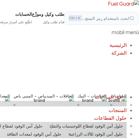
طلب وكيل وموزّع
الحسابات
ابحث داخل الموقع...
Ctrl + K
قدّم طلب وكيل
اطّلع على أضرار سرقة الوقود لد
mobil menü
الرئيسية
الشركة
الشاحنات
الشاحنات – البيك
الحافلات – الميديباص – الميني باص
المعدا
توافق المركبات
المنتجات
حلول القطاعات
حلول أمن الوقود لقطاع اللوجستيات والنقل
حلول أمن الوقود لقطاع ا
حلول أمن الوقود للآلات الزراعية
حلول أمن الوقود لمعدات الطاقة