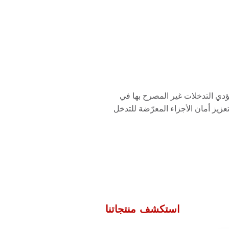
دي التدخلات غير المصرح بها في
الإرجاع إلى خسائر كبيرة في الوقود. تساعد حلول حماية خطوط الوقود والوصلات التي طورتها Fuel Guard على تعزيز أمان الأجزاء المعرّضة للتدخل
استكشف منتجاتنا