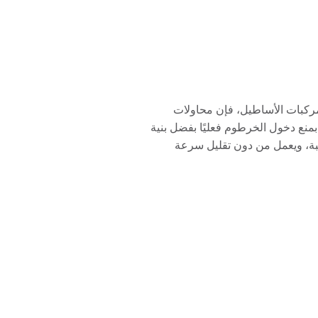
مركبات الأساطيل، فإن محاولات
تتسبب في خسائر مالية جسيمة. تقوم أنظمة Fuel Guard لأمان خزان الوقود بمنع دخول الخرطوم فعليًا بفضل بنية
كبة، ويعمل من دون تقليل سرعة