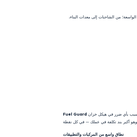
واسعة؛ من الشاحنات إلى معدات البناء،
هو نظام حماية هندسي متقدم يعمل بتوافق بنسبة 100% عبر جميع فئات المركبات المهنية، بغض النظر عن العلامة التجارية أو الطراز. يتم تركيب منتجاتنا دون التسبب بأي ضرر في هيكل خزان
Fuel Guard
نطاق واسع من المركبات والتطبيقات