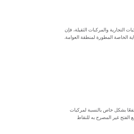
 التجارية والمركبات الثقيلة، فإن
 أي تدخل غير مصرح به بفضل حلول الحماية الخاصة المطورة لمنطقة العوامة.
تفعًا بشكل خاص بالنسبة لمركبات
مولدات، ومعدات البناء، والمركبات الثقيلة المتوقفة لفترات طويلة. تم تطوير أنظمة حماية سدادات التصريف Fuel Guard لمنع الفتح غير المصرح به للنقاط