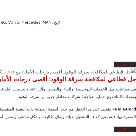
تأمين الخزانات للوحدات القاطرة والشاحنات (Renault، DAF، Ford Trucks، Iveco، Scania، Volvo، Mercedes، MAN، إلخ).
اقرأ المزيد
حل قطاعي لمكافحة سرقة الوقود: أقصى درجات الأمان مع Guard
في قطاعات مثل الخدمات اللوجستية، والبناء، والتعدين، والزراعة، والخدمات البلدية،
ومعدات البناء دون حماية، تواجه الشركات مخاطر جدية من سرقة الوقود.
Fuel Guard
يقضي على هذا الخطر من خلال أنظمة الحماية ذات التقنية المتقدمة ال
المصرح بها، فإنه يعزز كفاءة التشغيل لديك، ويقلل تكاليفك بشكل مباشر، ويضمن أمان
اقرأ المزيد