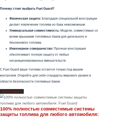
средствах. Благодаря широкому ассортименту продукции — от
грузовиков до строительной техники, от коммерческих автопарков
до легковых автомобилей — мы разрабатываем
системы
защиты топливных баков
для каждого сегмента.
Почему стоит выбрать Fuel Guard?
Физическая защита:
Благодаря специальной конструкции
делает извлечение топлива из бака невозможным.
Универсальная совместимость:
Модели, совместимые со
всеми крышками топливных баков для дизельного и
бензинового топлива.
Инженерное совершенство:
Прочная конструкция
обеспечивает полную защиту от любых
несанкционированных вмешательств.
С Fuel Guard ваше топливо остается только под вашим
контролем. Откройте для себя стандарты мирового уровня в
области безопасности топливных баков.