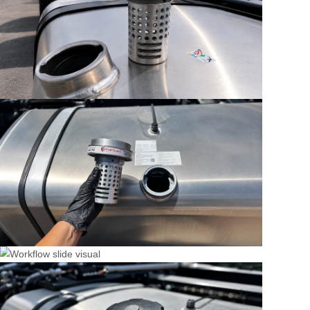
стоянках или в зонах отдыха могут привести к серьёзным
финансовым потерям. Системы защиты топливного бака
Fuel Guard физически блокируют проникновение шланга
с помощью механической антисифонной конструкции,
специально разработанной для входной части бака. Это
предотвращает кражу топлива ещё до её начала.
Система изготавливается индивидуально для каждой
модели автомобиля, работает без снижения скорости
заправки и устанавливается без повреждения
оригинальной конструкции бака.