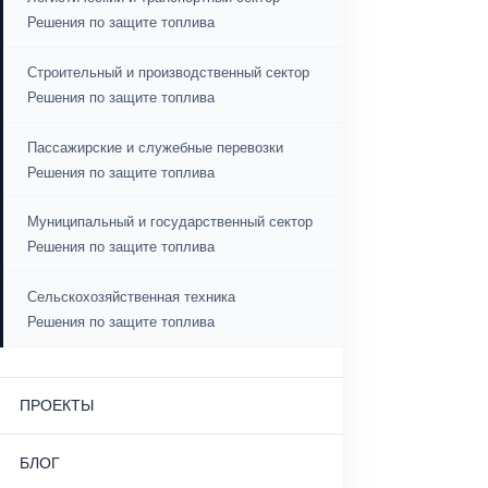
которые кажутся незначительными, к концу месяца
могут достигать серьёзных сумм. Особенно
Качество, безопасность и устойчивое
регулярный слив небольших объёмов может
развитие
продолжаться долгое время и оставаться
незамеченным.
Наша производственная и технологическая
Именно поэтому в новый период компании начали
инфраструктура
инвестировать в системы безопасности, которые
изначально блокируют физический доступ к топливу,
вместо того чтобы позже выяснять, что топливо было
украдено. В частности, механические антисифонные
решения, блокирующие доступ к входу в бак, стали
СОВМЕСТИМОСТЬ
одним из самых предпочтительных методов защиты
топлива в 2026 году.
Насколько серьёзной проблемой
Тягачи
будет кража топлива в будущем?
Кроме того, кража топлива больше не является
проблемой только крупных автопарков. Из-за роста цен
Грузовики
на дизельное топливо индивидуальные пользователи,