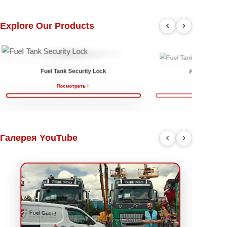
Защита портов подключения топлива
Некоторые шланги и точки соединения, используемые в
топливных системах, могут становиться целью при
попытках профессионального вмешательства. В
частности, несанкционированные действия с линиями
подачи топлива и участками обратной магистрали могут
привести к серьёзным потерям топлива. Решения для
защиты топливопроводов и соединений, разработанные
Fuel Guard, помогают повысить безопасность частей
системы, уязвимых к внешнему воздействию. Эти
решения обеспечивают дополнительную защиту для