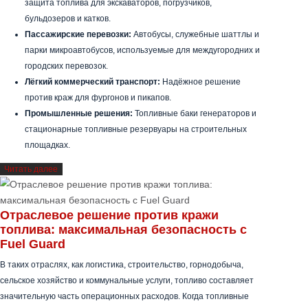
Независимо от размера горловины топливного бака, Fuel Guard
легко устанавливается на все типы топливных баков:
Тяжёлый транспорт и логистика:
Защита баков для
тягачей и грузовиков (Renault, DAF, Ford Trucks, Iveco,
Scania, Volvo, Mercedes, MAN и др.).
Строительная техника и оборудование:
Непрерывная
защита топлива для экскаваторов, погрузчиков,
бульдозеров и катков.
Пассажирские перевозки:
Автобусы, служебные шаттлы и
парки микроавтобусов, используемые для междугородних и
городских перевозок.
Лёгкий коммерческий транспорт:
Надёжное решение
против краж для фургонов и пикапов.
Промышленные решения:
Топливные баки генераторов и
стационарные топливные резервуары на строительных
площадках.