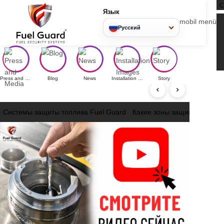
Язык
mobil
Русский
Press and Media
Blog
News
Installation Images
Story
Системы защиты топлива Fuel Guard
Какие зоны защищен