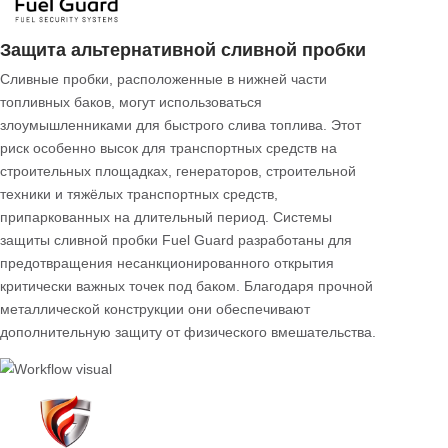
Защита поплавка
Некоторые попытки кражи топлива осуществляются не
напрямую через крышку топливного бака, а через
области поплавка и датчика уровня топлива. Особенно в
коммерческом транспорте и тяжёлых транспортных
средствах вмешательство в эти зоны может привести как
к потере топлива, так и к неисправностям автомобиля.
Fuel Guard физически предотвращает
несанкционированное вмешательство благодаря
специальным защитным решениям, разработанным для
зоны поплавка. Это обеспечивает защиту не только
топлива, но и системы измерения уровня топлива
автомобиля.