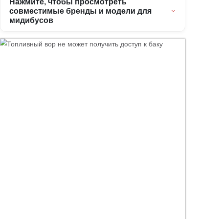
Здесь вы можете ввести подробные описания, технические
детали или другую информацию, которую хотите добавить.
Для автобусов, мидибусов и минибусов
Совместимые марки и модели транспортных средств
с системой защиты топливного бака Fuel Guard
Группа автобусов
Группа микроавтобусов
Группа Midibus
Нажмите, чтобы посмотреть
совместимые бренды и модели
автобусов
Нажмите, чтобы посмотреть
совместимые бренды и модели для
микроавтобусов
Нажмите, чтобы просмотреть
совместимые бренды и модели для
мидибусов