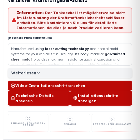
Vorrätig
Verzinkter Kraftstoffgeber-Schutz
Information:
Der Tankdeckel ist möglicherweise nicht
im Lieferumfang der Kraftstofftanksicherheitsschlösser
enthalten. Bitte kontaktieren Sie uns für detaillierte
Informationen, da dies je nach Produkt variieren kann.
|
PRODUKTBESCHREIBUNG
Manufactured using
laser cutting technology
and special mold
systems for your vehicle’s fuel security. Its body, made of
galvanized
sheet metal
, provides maximum resistance against corrosion and
external impacts. This product, which fits your vehicle’s original fuel
sender housing with millimetric precision, acts as a deterrent steel shie
Weiterlesen
against theft attempts.
Key Features:
Video-Installationsschritt ansehen
🛡️ Full Steel Protection:
Superior security with 3 mm thick galvanized
Technische Details
Installationsschritte
sheet metal.
ansehen
anzeigen
✂️ Laser Cutting Precision:
Smooth edges and 100% dimensional
accuracy.
🔒 Lock and Seal System:
A secure locking mechanism that prevents