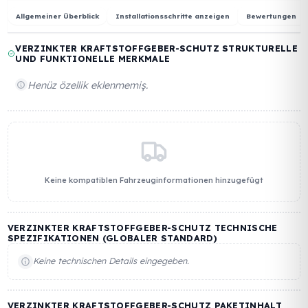
unauthorized access.
🔧 No-Modification Installation:
Requires no cutting, drilling, or
EINLASSDURCHMESSER /
GEHÄUSE
KRAFTSTOFFDURCHFLUSSKA
GRÖSSE
welding. Preserves your vehicle’s
originality and warranty
.
-
-
-
Allgemeiner Überblick
Installationsschritte anzeigen
Bewert
VERZINKTER KRAFTSTOFFGEBER-SCHUTZ STRUKTUR
UND FUNKTIONELLE MERKMALE
Henüz özellik eklenmemiş.
Keine kompatiblen Fahrzeuginformationen hinzugefügt