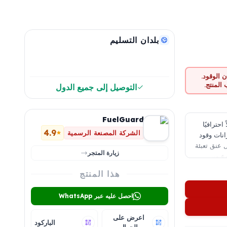
بلدان التسليم
 الوقود.
المنتج.
التوصيل إلى جميع الدول
FuelGuard
Fuel Guard Anti-Siphon Fuel Tank Filler Ne حلاً احترافيًا
4.9
الشركة المصنعة الرسمية
نات وقود
 عنق تعبئة
زيارة المتجر
وع من
ضل آلية
هذا المنتج
ما أن تصميم
طيل وقت
احصل عليه عبر WhatsApp
ات عالمية وخيارات مخصصة
.
اعرض على
الباركود