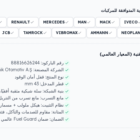
 المتوافقة للمركبات
RENAULT
MERCEDES
MAN
MACK
IVECO
JCB
TAMROCK
VIBROMAX
AMMANN
NEOPLA
ة (المعيار العالمي)
رقم الباركود:
88816626244
الشركة المصنعة:
Eren Teknik Otomotiv A.Ş.
نوع المنتج:
قفل أمان الوقود
قطر المدخل:
43 mm
بنية الشبكة:
سلة شبكية مثقبة أفقيًا، بطول 100 mm وسُمك 8 mm + 
مانع التسرب:
مانع تسرب من النتريل (NBR) مقاوم للد
نظام التثبيت:
هيكل ملولب + مسمار تثبيت Allen مقاس 3 mm + شفة حما
المتانة:
مقاوم للصدمات والتآكل، فئة
الضمان:
ضمان Fuel Guard عالمي لمدة 10 سنوات ضد التآكل والاهتراء والصدأ