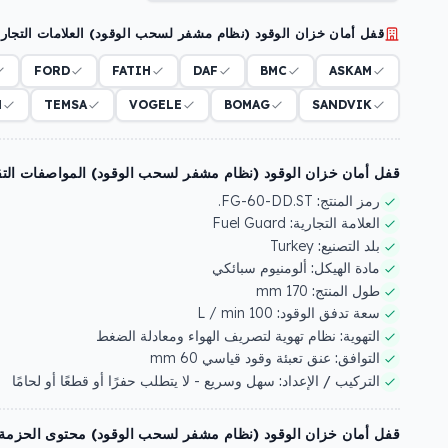
قفل أمان خزان الوقود (نظام مشفر لسحب الوقود) العلامات التجارية
FORD
FATIH
DAF
BMC
ASKAM
N
TEMSA
VOGELE
BOMAG
SANDVIK
قفل أمان خزان الوقود (نظام مشفر لسحب الوقود) المواصفات التقني
رمز المنتج:
FG-60-DD.ST.
العلامة التجارية:
Fuel Guard
بلد التصنيع:
Turkey
مادة الهيكل:
ألومنيوم سبائكي
طول المنتج:
170 mm
سعة تدفق الوقود:
100 L / min
التهوية:
نظام تهوية لتصريف الهواء ومعادلة الضغط
التوافق:
عنق تعبئة وقود قياسي 60 mm
التركيب / الإعداد:
سهل وسريع - لا يتطلب حفرًا أو قطعًا أو لحامًا
قفل أمان خزان الوقود (نظام مشفر لسحب الوقود) محتوى الحزمة