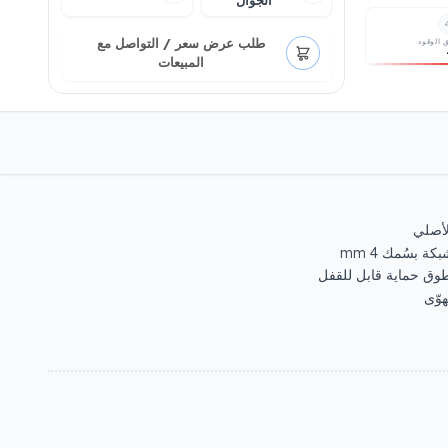
الجوال
طلب عرض سعر / التواصل مع
 الوقود
المبيعات
لأصلي
 بسُمك 4 mm
وّى