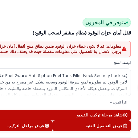
متوفر في المخزون
قفل أمان خزان الوقود (نظام مشفر لسحب الوقود)
معلومات:
قد لا يكون غطاء خزان الوقود ضمن نطاق منتج أقفال أمان خزان
يرجى الاتصال بنا للحصول على معلومات مفصلة حيث قد يختلف ذلك حسب 
|
وصف المنتج
يُعد ck Security Lock
لأمن الوقود تم تطويره لمنع سرقة الوقود وسحبه بشكل غير مصرح به من خزا
المركبات. وبفضل هيكله الأحادي المتكامل المزود بمصفاة خاصة والمثبت داخل
الوقود، فإنه يمنع بفعالية سحب الوقود باستخدام الخرطوم. يوفر هيكله المصن
الألومنيوم عالي الجودة مقاومة عالية للصدمات ومحاولات العبث الخارجية. وبف
اقرأ المزيد
القفل والتوصيل الخاصة به، فإنه يقدم بنية أمان لا يمكن فتحها بعد التركيب. ك
المصفاة الهندسي لا يعيق تدفق الوقود حتى أثناء التزويد عالي التدفق، ولا ي
شاهد مرحلة تركيب الفيديو
التزويد بالوقود. توفر مجموعات منتجات Fuel Guard مقاس
عرض التفاصيل الفنية
عرض مراحل التركيب
للمركبات لكل ماركة وطراز من المركبات العاملة بالديزل والبنزين وزيت الوقود