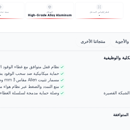
قطر/قياس المدخل
الهيكل
سعة تدفق
-
High-Grade Alloy Aluminum
-
والأجوبة
منتجاتنا الأخرى
لية والوظيفية
نظام قفل متوافق مع غطاء الوقود ا
حماية ميكانيكية ضد سحب الوقود بشبكة
مسمار تثبيت Allen مقاس 3 mm وطوق حماية قابل للقفل
منع التمدد والضغط عبر نظام هواء مه
الشبكة القصيرة
وصلة حماية مدمجة لسلسلة الغطاء
المتوافقة