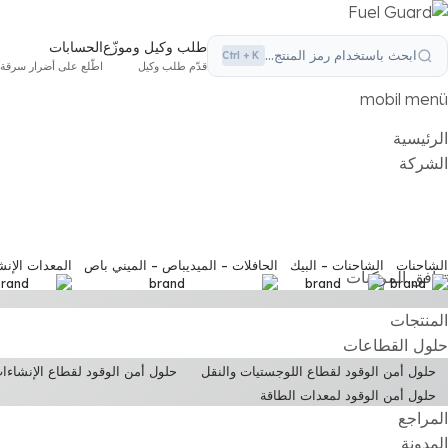
طلب وكيل وموزّع
الحسابات
ابحث باستخدام رمز المنتج...
Ctrl + K
قدّم طلب وكيل
اطّلع على أضرار سرقة 
mobil menü
الرئيسية
الشركة
الشاحنات
الشاحنات – البيك
الحافلات – الميديباص – الميني باص
المعدات الإنش
توافق المركبات
المنتجات
حلول القطاعات
حلول أمن الوقود لقطاع اللوجستيات والنقل
حلول أمن الوقود لقطاع الإنشاءا
حلول أمن الوقود لمعدات الطاقة
المراجع
المدونة