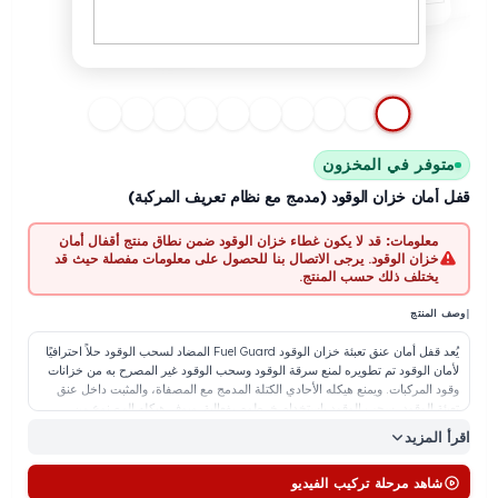
توفر في المخزون
أمان خزان الوقود (مدمج مع نظام تعريف المركبة)
معلومات:
قد لا يكون غطاء خزان الوقود ضمن نطاق منتج أقفال أمان
خزان الوقود. يرجى الاتصال بنا للحصول على معلومات مفصلة حيث قد
يختلف ذلك حسب المنتج.
المنتج
يُعد قفل أمان عنق تعبئة خزان الوقود Fuel Guard المضاد لسحب الوقود حلاً احترافيًا
مان الوقود تم تطويره لمنع سرقة الوقود وسحب الوقود غير المصرح به من خزانات
د المركبات. ويمنع هيكله الأحادي الكتلة المدمج مع المصفاة، والمثبت داخل عنق