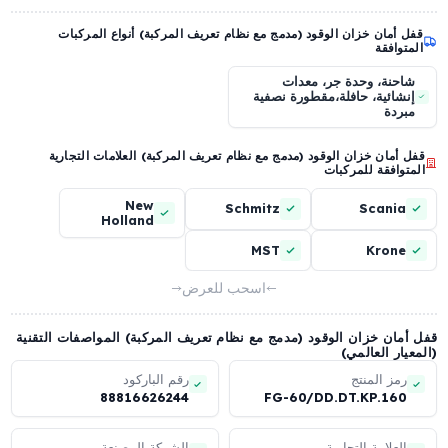
راز قفل بمخالب
حماية ميكانيكية مضادة لسحب
الوقود ببنية شبكية معززة 4
mm
عرض المزيد (7 ميزة أخرى)
أمان خزان الوقود (مدمج مع نظام تعريف المركبة) أنواع المركبات
وافقة
حنة، وحدة جر، معدات
شائية، حافلة،مقطورة نصفية
ردة
أمان خزان الوقود (مدمج مع نظام تعريف المركبة) العلامات التجارية
وافقة للمركبات
New
Schmitz
Scani
Holland
MST
Kron