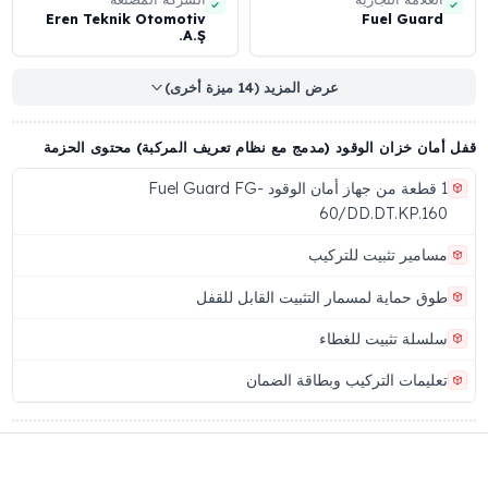
اسحب للعرض
ان خزان الوقود (مدمج مع نظام تعريف المركبة) المواصفات التقنية
ار العالمي)
مز المنتج
رقم الباركود
88816626244
FG-60/DD.DT.KP.16
لعلامة التجارية
الشركة المصنعة
Eren Teknik Otomotiv
Fuel Guar
A.Ş.
عرض المزيد (14 ميزة أخرى)
ان خزان الوقود (مدمج مع نظام تعريف المركبة) محتوى الحزمة
1 قطعة من جهاز أمان الوقود Fuel Guard FG-
60/DD.DT.KP.16