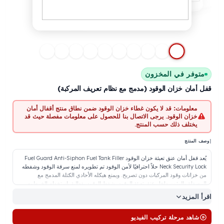
توفر في المخزون
أمان خزان الوقود (مدمج مع نظام تعريف المركبة)
معلومات:
قد لا يكون غطاء خزان الوقود ضمن نطاق منتج أقفال أمان
خزان الوقود. يرجى الاتصال بنا للحصول على معلومات مفصلة حيث قد
يختلف ذلك حسب المنتج.
المنتج
يُعد قفل أمان عنق تعبئة خزان الوقود Fuel Guard Anti-Siphon Fuel Tank Filler
Neck Security Lock حلاً احترافيًا لأمن الوقود تم تطويره لمنع سرقة الوقود وشفطه
خزانات وقود المركبات دون تصريح. ويمنع هيكله الأحادي الكتلة المدمج مع