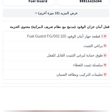
اسحب للعرض
ان خزان الوقود (مدمج مع نظام تعريف المركبة) المواصفات التقنية
ار العالمي)
Kullanım Alan
رمز المنتج
FG/001
İş Makineler
قم الباركود
العلامة التجارية
Fuel Guard
8881662624
عرض المزيد (15 ميزة أخرى)
ان خزان الوقود (مدمج مع نظام تعريف المركبة) محتوى الحزمة
اغي التثبيت
ق حماية لبرغي التثبيت القابل للقفل