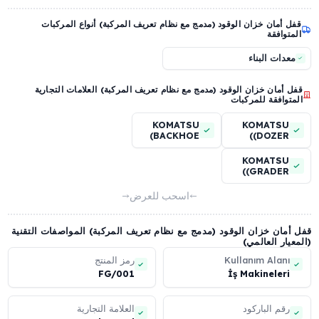
صميم قفل من نوع المخلب
حماية ميكانيكية ضد شفط
الوقود ببنية شبكية بسماكة 4
mm
عرض المزيد (7 ميزة أخرى)
أمان خزان الوقود (مدمج مع نظام تعريف المركبة) أنواع المركبات
وافقة
ات البناء
أمان خزان الوقود (مدمج مع نظام تعريف المركبة) العلامات التجارية
وافقة للمركبات
KOMATSU
KOMATS
(BACKHOE
(DOZER
LOADER)
KOMATS
(GRADER