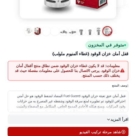
توفر في المخزون
أمان خزان الوقود (غطاء ألمنيوم ملولب)
معلومات:
قد لا يكون غطاء خزان الوقود ضمن نطاق منتج أقفال أمان
خزان الوقود. يرجى الاتصال بنا للحصول على معلومات مفصلة حيث قد
يختلف ذلك حسب المنتج.
المنتج
قفل أمان عنق تعبئة خزان الوقود Fuel Guard المضاد لشفط الوقود هو حل أمني
ترافي للوقود تم تطويره لمنع سرقة الوقود وشفطه غير المصرح به من خزانات
د المركبات. ويمنع هيكله الأحادي المدمج الخاص، المتكامل مع المصفاة والمثبت