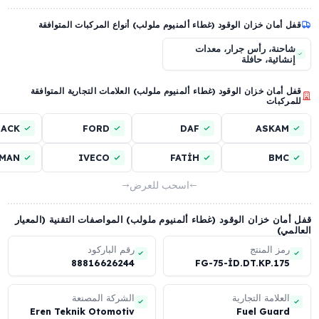
وديل قفل مزود بألسنة تثبيت
حماية ميكانيكية مضادة لشفط
الوقود ببنية شبكية بسماكة 4
mm
عرض المزيد (7 ميزة أخرى)
أمان خزان الوقود (غطاء ألمنيوم ملولب) أنواع المركبات المتوافقة
حنة، رأس جرار، معدات
ائية، حافلة
أمان خزان الوقود (غطاء ألمنيوم ملولب) العلامات التجارية المتوافقة
كبات
ACK
FORD
DAF
ASKA
MAN
IVECO
FATİH
BM
اسحب للعرض