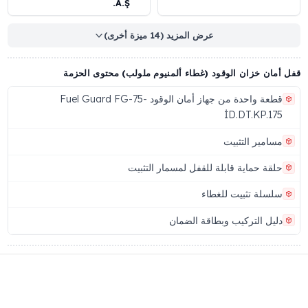
ان خزان الوقود (غطاء ألمنيوم ملولب) المواصفات التقنية (المعيار
ي)
مز المنتج
رقم الباركود
88816626244
FG-75-İD.DT.KP.17
لعلامة التجارية
الشركة المصنعة
Eren Teknik Otomotiv
Fuel Guar
A.Ş.
عرض المزيد (14 ميزة أخرى)
ان خزان الوقود (غطاء ألمنيوم ملولب) محتوى الحزمة
قطعة واحدة من جهاز أمان الوقود Fuel Guard FG-75-
İD.DT.KP.1
امير التثبيت