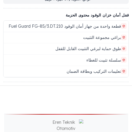
مز المنتج
رقم الباركود
88816626244
FG-85/3.DT.21
لعلامة التجارية
المُصنّع
Eren Teknik Otomotiv
Fuel Guar
A.Ş.
عرض المزيد (14 ميزة أخرى)
ان خزان الوقود محتوى الحزمة
ة واحدة من جهاز أمان الوقود Fuel Guard FG-85/3.DT.210
اغي مجموعة التثبيت
ق حماية لبرغي التثبيت القابل للقفل
سلة تثبيت للغطاء