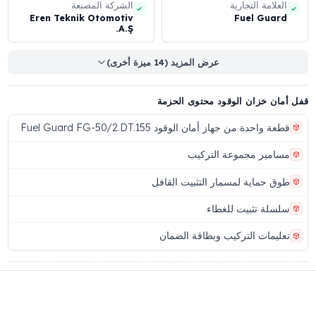
اسحب للعرض
ان خزان الوقود المواصفات التقنية (المعيار العالمي)
مز المنتج
رقم الباركود
88816626244
FG-50/2.DT.15
لعلامة التجارية
الشركة المصنعة
Eren Teknik Otomotiv
Fuel Guar
A.Ş.
عرض المزيد (14 ميزة أخرى)
ان خزان الوقود محتوى الحزمة
ة واحدة من جهاز أمان الوقود Fuel Guard FG-50/2.DT.155
امير مجموعة التركيب