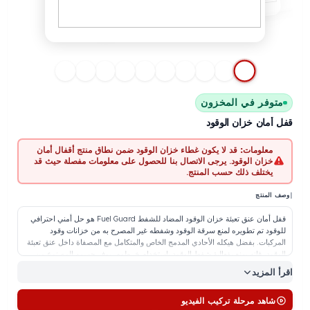
توفر في المخزون
أمان خزان الوقود
معلومات:
قد لا يكون غطاء خزان الوقود ضمن نطاق منتج أقفال أمان
خزان الوقود. يرجى الاتصال بنا للحصول على معلومات مفصلة حيث قد
يختلف ذلك حسب المنتج.
المنتج
قفل أمان عنق تعبئة خزان الوقود المضاد للشفط Fuel Guard هو حل أمني احترافي
وقود تم تطويره لمنع سرقة الوقود وشفطه غير المصرح به من خزانات وقود
مركبات. بفضل هيكله الأحادي المدمج الخاص والمتكامل مع المصفاة داخل عنق تعبئة