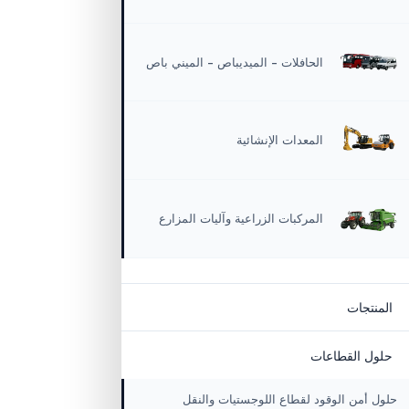
 المركبات
الشاحنات
الشاحنات – البيك
الحافلات – الميديباص – الميني باص
المعدات الإنشائية