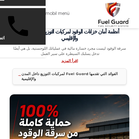
mobil menü
أنظمة أمان خزانات الوقود لمركبات التوزيع داخل المدن
والإقليمي
اتص
رقة الوقود ليست مجرد خسارة مالية في عملياتك اللوجستية، بل هي أيضًا
القائمة
تدخل يسلبك السيطرة على سير العمل.
اقرأ المزيد
الفوائد التي تقدمها Fuel Guard لمركبات التوزيع داخل المدن
والإقليمية