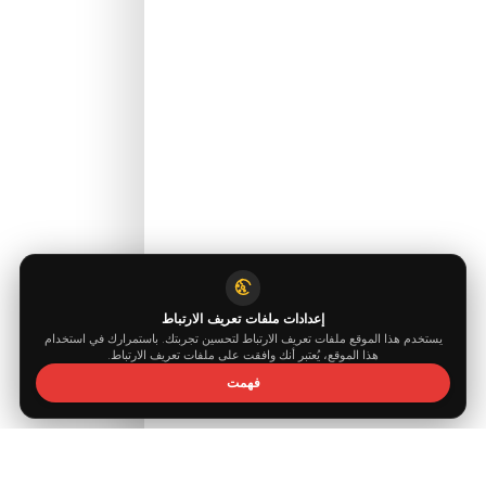
info@fuelguard.com
0544 294 0
M
A
E
T
D
R
A
U
G
L
E
U
F
مدعوم من