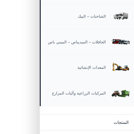
 المركبات
الشاحنات
الشاحنات – البيك
الحافلات – الميديباص – الميني باص