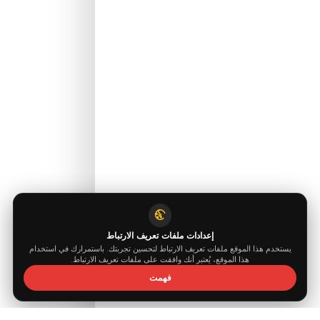
info@fuelguard.com
0544 294 0
4
1
0
2
E
C
N
I
S
مدعوم من