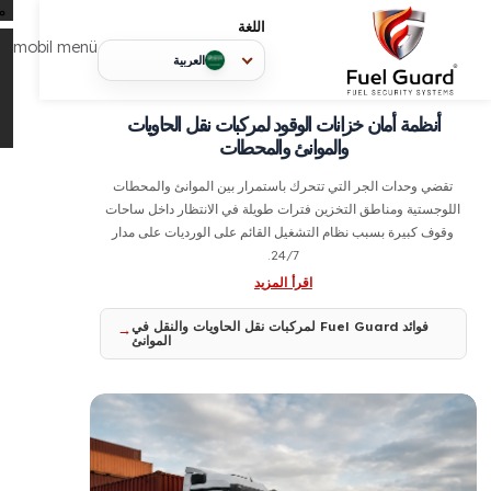
م
اللغة
mobil menü
العربية
أنظمة أمان خزانات الوقود لمركبات نقل الحاويات
والموانئ والمحطات
ضي وحدات الجر التي تتحرك باستمرار بين الموانئ والمحطات
جستية ومناطق التخزين فترات طويلة في الانتظار داخل ساحات
ف كبيرة بسبب نظام التشغيل القائم على الورديات على مدار
24/7.
اقرأ المزيد
فوائد Fuel Guard لمركبات نقل الحاويات والنقل في
الموانئ