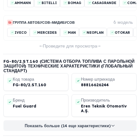
FG-80/2.ST.160 (СИСТЕМА ОТБОРА ТОПЛИВА С ПАРОЛЬН
ЗАЩИТОЙ) СОВМЕСТИМЫЕ МАРКИ АВТОМОБИЛЕЙ
11 мо
ГРУППА СЕДЕЛЬНЫХ ТЯГАЧЕЙ
ASKAM
BMC
DAF
FATİH
FORD
IVE
23 мод
ГРУППА СТРОИТЕЛЬНОЙ ТЕХНИКИ
AMMANN
BITELLI
BOMAG
CASAGRANDE
6 мод
ГРУППА АВТОБУСОВ-МИДИБУСОВ
IVECO
MERCEDES
MAN
NEOPLAN
OTOK
Проведите для просмотра
FG-80/2.ST.160 (СИСТЕМА ОТБОРА ТОПЛИВА С ПАРОЛ
ЗАЩИТОЙ) ТЕХНИЧЕСКИЕ ХАРАКТЕРИСТИКИ (ГЛОБАЛЬ