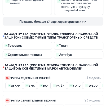
ФУНКЦИОНАЛЬНЫЕ ОСОБЕННОСТИ
Термообработанный
Система запирания,
моноблочный корпус из
совместимая с
твердого алюминиевого
оригинальной крышкой
сплава
топливного бака
Модель с цилиндровым
Механическая защита 
замком
слива топлива через
сетчатую структуру
толщиной 4 mm
Показать больше (7 еще характеристики)
FG-80/2.ST.160 (СИСТЕМА ОТБОРА ТОПЛИВА С ПАРОЛЬН
ЗАЩИТОЙ) СОВМЕСТИМЫЕ ТИПЫ ТРАНСПОРТНЫХ СРЕДС
Грузовик
Тягач
Строительная техника
Автобус