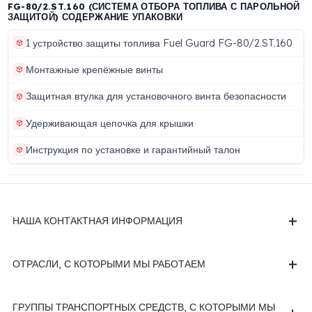
СТАНДАРТ)
Код товара
Номер штрихкода
FG-80/2.ST.160
88816626244
Бренд
Производитель
Fuel Guard
Eren Teknik Otomoti
A.Ş.
Показать больше (14 еще характеристики)
FG-80/2.ST.160 (СИСТЕМА ОТБОРА ТОПЛИВА С ПАРОЛ
ЗАЩИТОЙ) СОДЕРЖАНИЕ УПАКОВКИ
1 устройство защиты топлива Fuel Guard FG-80/2.ST.
Монтажные крепёжные винты
Защитная втулка для установочного винта безопаснос
Удерживающая цепочка для крышки