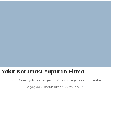
Sürekli yaşanan kayıplar kâr marjını düşürür,
sürdürülebilirlik tehlikeye girer.