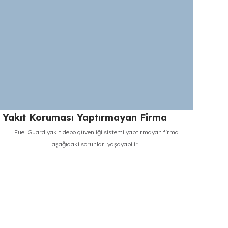
koşullarında, filolar kârlılığı optimize etmek için her
Daha Fazla Oku
kilometreyi, her litreyi hesaplarken, en temel varlıkları
olan yakıtı korumamak, adeta bir serveti otoyol
kenarında sahipsiz bırakmakla eşdeğerdir.
Yakıt Koruması Yaptırmayan Firma
Fuel Guard yakıt depo güvenliği sistemi yaptırmayan firma
aşağıdaki sorunları yaşayabilir .