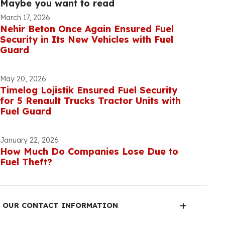
Sistem verileriyle sürücü davranışları, izinsiz
müdahaleler takip edilir; suistimal tespit edilir.
Yakıt kayıpları, hırsızlık önlendikçe kâr marjı
korunur, işletme sürdürülebilirliği desteklenir.
Maybe you want to read
March 17, 2026
Nehir Beton Once Again Ensured Fuel
Security in Its New Vehicles with Fuel