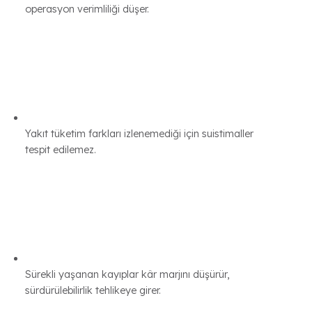
Yakıt kayıpları nedeniyle planlamalar hatalı olur;
operasyon verimliliği düşer.
Yakıt tüketim farkları izlenemediği için suistimaller
tespit edilemez.