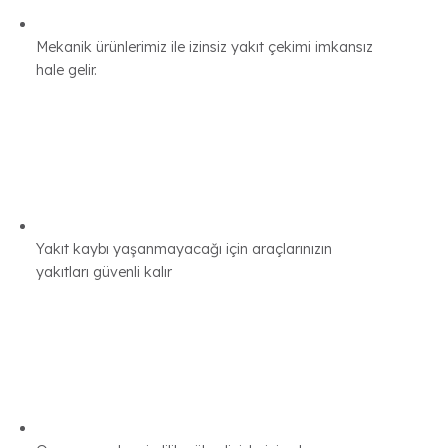
Yakıt Koruması Yaptıran Firma
Fuel Guard yakıt depo güvenliği sistemi yaptıran firmalar
aşağıdaki sorunlardan kurtulabilir.
Mekanik ürünlerimiz ile izinsiz yakıt çekimi imkansız
hale gelir.