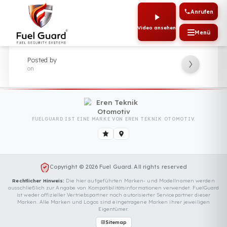
Anru
Video ansehen
Me
Posted by
on
FUELGUARD IST EINE MARKE VON EREN TEKNIK OTOMOTIV.
Copyright © 2026 Fuel Guard. All rights reserved
Rechtlicher Hinweis:
Die hier aufgeführten Marken- und Modellnamen we
ausschließlich zur Angabe von Kompatibilitätsinformationen verwendet. Fue
ist weder offizieller Vertriebspartner noch autorisierter Servicepartner die
Marken. Alle Marken und Logos sind eingetragene Marken ihrer jeweili