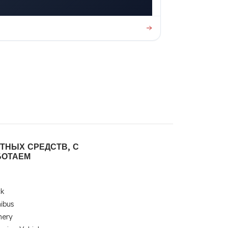
ТНЫХ СРЕДСТВ, С
БОТАЕМ
ck
nibus
nery