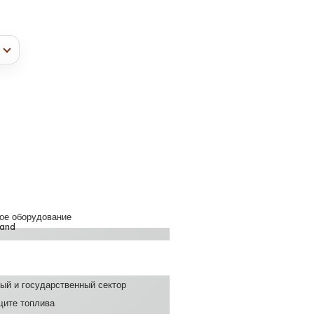
вое оборудование
ый и государственный сектор
щите топлива