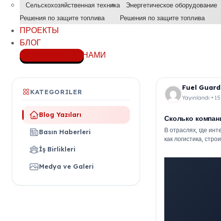
Сельскохозяйственная техника
Энергетическое оборудование
Решения по защите топлива
Решения по защите топлива
ПРОЕКТЫ
БЛОГ
СВЯЖИТЕСЬ С НАМИ
Fuel Guard
KATEGORILER
Yayınlandı • 1
Blog Yazıları
Сколько компан
В отраслях, где ин
Basın Haberleri
как логистика, стр
транспорт — крупн
İş Birlikleri
безусловно, являетс
Medya ve Galeri