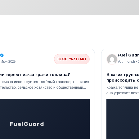
Fuel Gua
BLOG YAZILARI
5 Июн 2026
Yayınlandı •
ии теряют из-за кражи топлива?
В каких групп
происходить к
тенсивно используется тяжёлый транспорт — таких
оительство, сельское хозяйство и общественный
Кража топлива не
ейшей составляющей операционных расходов,
она угрожает поч
я топливо....
средств, использ
легкодоступный б
FuelGuard