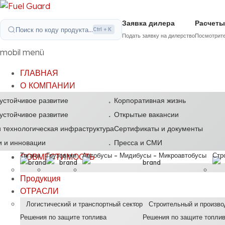
Заявка дилера
Расчеты
Поиск по коду продукта...
Ctrl + K
Подать заявку на дилерство
Посмотрите
mobil menü
ГЛАВНАЯ
О КОМПАНИИ
 устойчивое развитие
Корпоративная жизнь
 устойчивое развитие
Открытые вакансии
 технологическая инфраструктура
Сертификаты и документы
и и инновации
Пресса и СМИ
Тягачи
Грузовики
Автобусы – Мидибусы – Микроавтобусы
Стр
СОВМЕСТИМОСТЬ
Продукция
ОТРАСЛИ
Логистический и транспортный сектор
Строительный и произво
Решения по защите топлива
Решения по защите топли