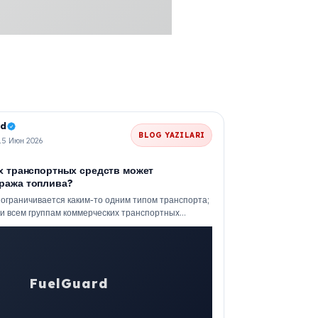
rd
BLOG YAZILARI
 15 Июн 2026
ах транспортных средств может
ража топлива?
 ограничивается каким-то одним типом транспорта;
ти всем группам коммерческих транспортных
ующих дизельное топливо и имеющих
ак. Для злоумышленников...
FuelGuard